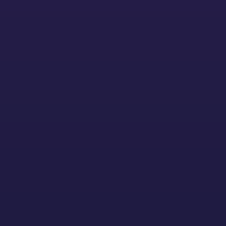
医疗机器人
开发用于手术和护理的智能机器人